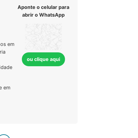
Aponte o celular para
abrir o WhatsApp
dos em
ria
ou clique aqui
idade
re em