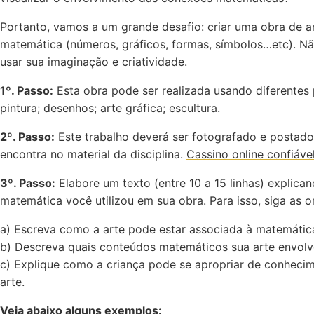
Portanto, vamos a um grande desafio: criar uma obra de a
matemática (números, gráficos, formas, símbolos…etc). N
usar sua imaginação e criatividade.
1º. Passo:
Esta obra pode ser realizada usando diferentes 
pintura; desenhos; arte gráfica; escultura.
2º. Passo:
Este trabalho deverá ser fotografado e postado
encontra no material da disciplina.
Cassino online confiáve
3º. Passo:
Elabore um texto (entre 10 a 15 linhas) explica
matemática você utilizou em sua obra. Para isso, siga as o
a) Escreva como a arte pode estar associada à matemátic
b) Descreva quais conteúdos matemáticos sua arte envolv
c) Explique como a criança pode se apropriar de conheci
arte.
Veja abaixo alguns exemplos: