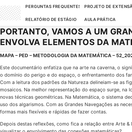
PERGUNTAS FREQUENTES
PROJETO DE EXTENS
RELATÓRIO DE ESTÁGIO
AULA PRÁTICA
PORTANTO, VAMOS A UM GRAN
ENVOLVA ELEMENTOS DA MAT
MAPA – PED – METODOLOGIA DA MATEMÁTICA – 52_20
Este documentário enfatiza que na arte na caverna, o sign
o domínio do perigo e do espaço, o enfrentamento dos fan
Com a leitura dos padrões da Natureza delineiam-se as fig
mosaicos. Na melhor representação do espaço surge, na I
novas técnicas geométricas. Na Matemática, o sistema dec
uso dos algarismos. Com as Grandes Navegações as nece
formas mais flexíveis e rápidas de fazer contas.
Depois destas reflexões, como fica a relação entre Arte 
visualizar o envolvimento das conexões matemáticas?