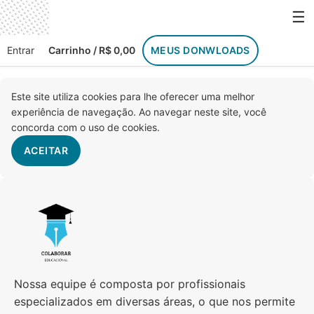
☰
Entrar
Carrinho / R$ 0,00
MEUS DONWLOADS
Este site utiliza cookies para lhe oferecer uma melhor
experiência de navegação. Ao navegar neste site, você
concorda com o uso de cookies.
ACEITAR
Nossa equipe é composta por profissionais
especializados em diversas áreas, o que nos permite