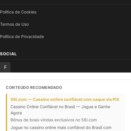
Política de Cookies
Termos de Uso
Política de Privacidade
SOCIAL
F
CONTEÚDO RECOMENDADO
56l.com — Cassino online confiável com saque via PIX
Cassino Online Confiável no Brasil — Jogue e Ganhe
Agora
Bônus de boas-vindas exclusivos no 56l.com
Jogue no cassino online mais confiável do Brasil com