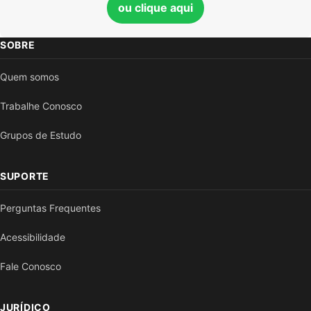
ou clique aqui
SOBRE
Quem somos
Trabalhe Conosco
Grupos de Estudo
SUPORTE
Perguntas Frequentes
Acessibilidade
Fale Conosco
JURÍDICO