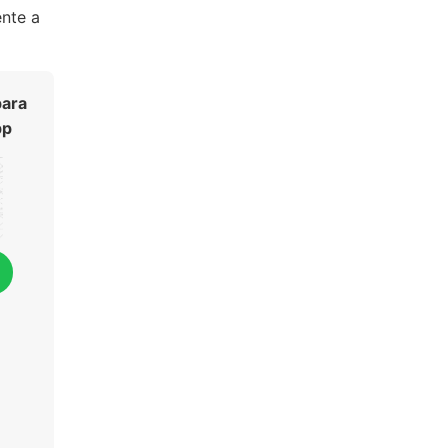
nte a
para
pp