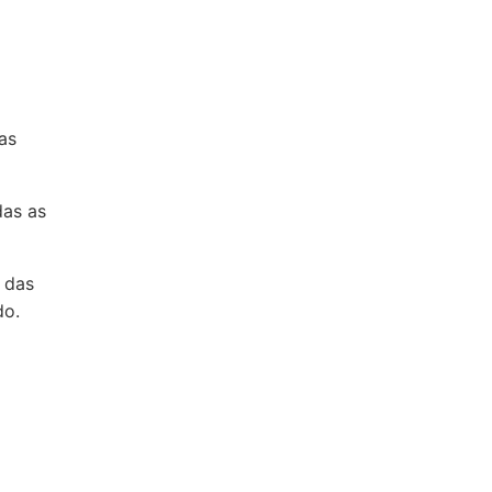
as
das as
 das
do.