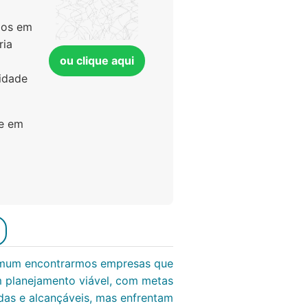
dos em
ria
ou clique aqui
idade
re em
mum encontrarmos empresas que
 planejamento viável, com metas
das e alcançáveis, mas enfrentam