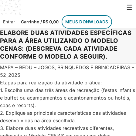
☰
Entrar
Carrinho / R$ 0,00
MEUS DONWLOADS
ELABORE DUAS ATIVIDADES ESPECÍFICAS
PARA A ÁREA UTILIZANDO O MODELO
CENAS: (DESCREVA CADA ATIVIDADE
CONFORME O MODELO A SEGUIR).
MAPA – BEDU – JOGOS, BRINQUEDOS E BRINCADEIRAS –
52_2025
Etapas para realização da atividade prática:
1. Escolha uma das três áreas de recreação (festas infantis
e buffet ou acampamentos e acantonamentos ou hotéis,
spas e resorts).
2. Explique as principais características das atividades
desenvolvidas na área escolhida.
3. Elabore duas atividades recreativas diferentes,
aplicando o Modelo CENAS em cada uma delas.