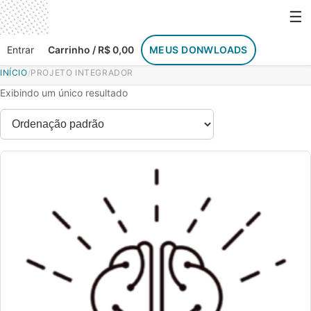
☰
Entrar
Carrinho / R$ 0,00
MEUS DONWLOADS
INÍCIO
/
PROJETO INTEGRADOR
Exibindo um único resultado