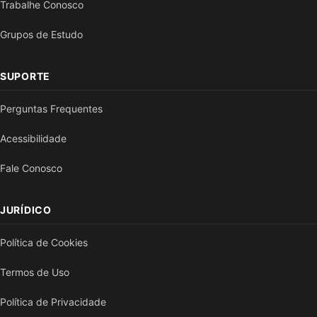
Trabalhe Conosco
Grupos de Estudo
SUPORTE
Perguntas Frequentes
Acessibilidade
Fale Conosco
JURÍDICO
Política de Cookies
Termos de Uso
Política de Privacidade