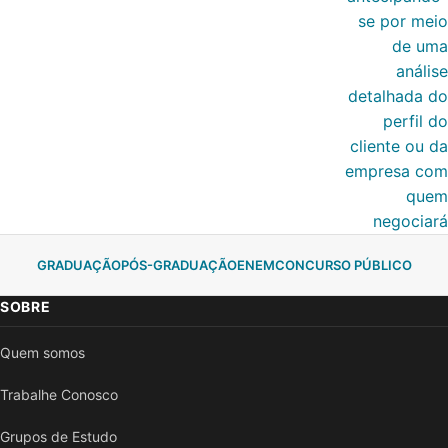
se por meio
de uma
análise
detalhada do
perfil do
cliente ou da
empresa com
quem
negociará
GRADUAÇÃO
PÓS-GRADUAÇÃO
ENEM
CONCURSO PÚBLICO
SOBRE
Quem somos
Trabalhe Conosco
Grupos de Estudo