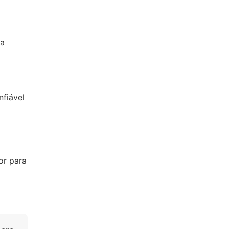
na
nfiável
or para