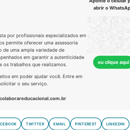
Aponte o celular 
abrir o WhatsA
a por profissionais especializados em
nos permite oferecer uma assessoria
o de uma ampla variedade de
penhados em garantir a autenticidade
ou clique aqui
s os trabalhos que realizamos.
feitos em poder ajudar você. Entre em
licitar o seu serviço.
colaborareducacional.com.br
ACEBOOK
TWITTER
EMAIL
PINTEREST
LINKEDIN