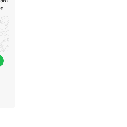
para
pp